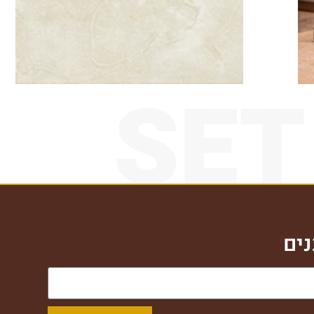
SET
ים