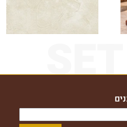
SET
ים