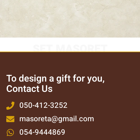
SET MASORET
To design a gift for you,
Contact Us
050-412-3252
masoreta@gmail.com
054-9444869