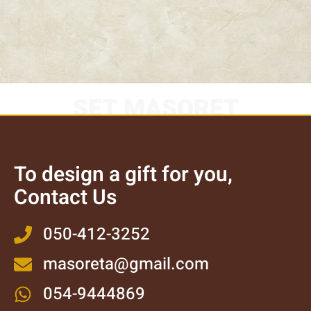
SET MASORET
To design a gift for you,
Contact Us
050-412-3252
masoreta@gmail.com
054-9444869